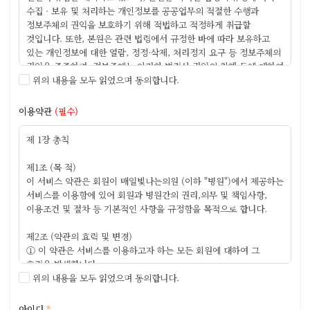
수집 · 보유 및 처리하는 개인정보를 공공업무의 적절한 수행과
정보주체의 권익을 보호하기 위해 적법하고 적정하게 취급할
것입니다. 또한, 본원은 관련 법령에서 규정한 바에 따라 보유하고
있는 개인정보에 대한 열람, 정정·삭제, 처리정지 요구 등 정보주체의
권익을 존중하며, 정보주체는 이러한 법령상 권익의 침해 등에 대하여
행정심판법에서 정하는 바에 따라 행정심판을 청구할 수 있습니다.
위의 내용을 모두 읽었으며 동의합니다.
본원은 「개인정보보호법」에 따라 정보주체의 개인정보 보호 및
권익을 보호하고 개인정보와 관련한 정보주체의 고충을 원활하게
이용약관
(필수)
처리할 수 있도록 다음과 같은 개인정보 취급방침을 두고
있으며, 개인정보처리방침을 개정하는 경우 웹사이트
제 1장 총칙
공지사항(또는 개별공지)을 통하여 공지할 것입니다.
제1조 (목 적)
이 서비스 약관은 회원이 매일빛나는의원 (이하 "병원")에서 제공하는
서비스를 이용함에 있어 회원과 병원간의 권리,의무 및 책임사항,
제1조 수집하는 개인정보의 항목 및 수집방법
이용조건 및 절차 등 기본적인 사항을 규정함을 목적으로 합니다.
본원은 개인정보의 수집 시 관련법규에 따라 가입신청 시 또는
제2조 (약관의 효력 및 변경)
이용약관에 그 수집범위 및 목적을 사전 고지합니다. 개인정보 수집
① 이 약관은 서비스를 이용하고자 하는 모든 회원에 대하여 그
항목은 아래와 같습니다.
효력을 발생합니다.
② 이 약관의 내용은 서비스 화면에 게시하거나 기타의 방법으로
위의 내용을 모두 읽었으며 동의합니다.
홈페이지 회원가입 시 수집항목
회원에게 공시하고, 이에 동의한 회원이 서비스에 가입함으로써
• 수집항목 : 이름,
효력이 발생합니다.
아이디
*