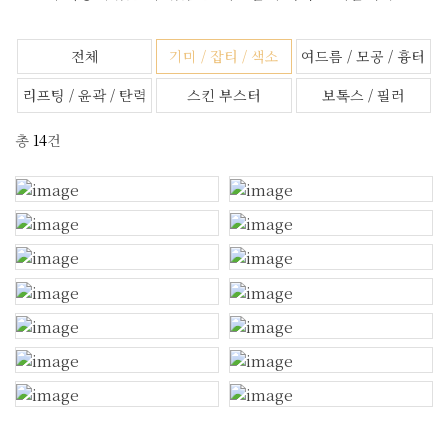
전체
기미 / 잡티 / 색소
여드름 / 모공 / 흉터
리프팅 / 윤곽 / 탄력
스킨 부스터
보톡스 / 필러
총
14
건