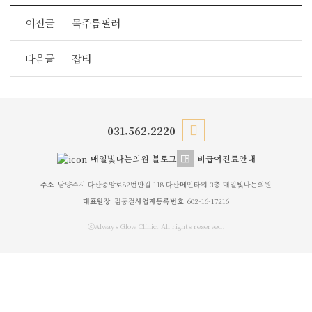
이전글
목주름필러
다음글
잡티
031.562.2220
매일빛나는의원 블로그
비급여진료안내
주소
남양주시 다산중앙로82번안길 118 다산메인타워 3층 매일빛나는의원
대표원장
김동걸
사업자등록번호
602-16-17216
ⓒAlways Glow Clinic. All rights reserved.