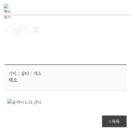
메뉴 건너뛰기
시술전후
기미 / 잡티 / 색소
색소
목록